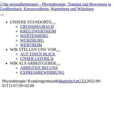
Zum
Inhalt
springen
Toggle
Navigation
UNSERE STANDORTE
GROSSHEUBACH
KREUZWERTHEIM
WARTENBERG
WÜRZBURG
WERTHEIM
WIR STELLEN UNS VOR
AUF EINEN BLICK
UNSER LEITBILD
WIR ALS ARBEITGEBER
ARBEITEN BEI UNS
EXPRESSBEWERBUNG
Physiotherapie/ Krankengymnastik
MarketinArtGTA
2022-09-
01T11:07:59+02:00