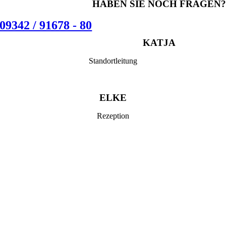
HABEN SIE NOCH FRAGEN?
09342 / 91678 - 80
KATJA
Standortleitung
ELKE
Rezeption
Rufen Sie
uns an!
Schreiben
Sie uns!