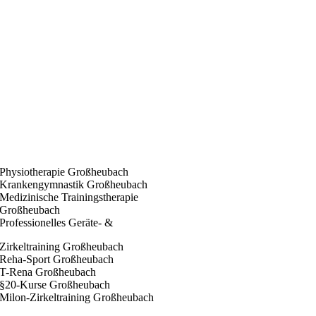
Mo-Do: 08:00 – 19:00 Uhr
Fr: 08:00 – 16:00 Uhr
Samstag, Sonntag & Feiertag geschlossen.
Physiotherapie Großheubach
Krankengymnastik Großheubach
Medizinische Trainingstherapie
Großheubach
Professionelles Geräte- &
Zirkeltraining Großheubach
Reha-Sport Großheubach
T-Rena Großheubach
§20-Kurse Großheubach
Milon-Zirkeltraining Großheubach