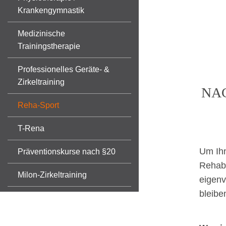
Krankengymnastik
Medizinische
Trainingstherapie
Professionelles Geräte- &
Zirkeltraining
NA
Reha-Sport
T-Rena
Um Ihn
Präventionskurse nach §20
Rehabi
Milon-Zirkeltraining
eigenv
bleibe