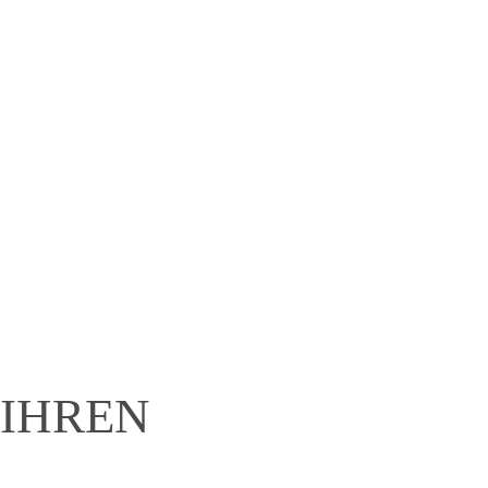
WIR TRAGEN
VERANTWORTUNG.
Für Sie. Für unsere Mitarbeiter.
Für die Gesundheit.
 IHREN